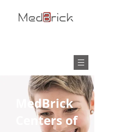
+1(819) 317-0300
medbrick@medbrick.com
P.O. Box 3745 Knowlton BDP
Knowlton (Quebec) Canada
MENU
MedBrick
Centers of