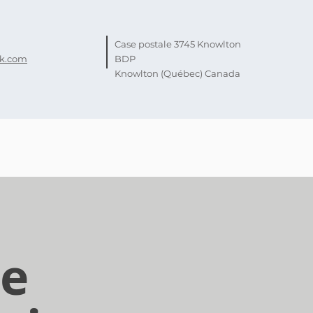
Case postale 3745 Knowlton
k.com
BDP
Knowlton (Québec) Canada
de