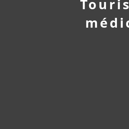
Touri
médi