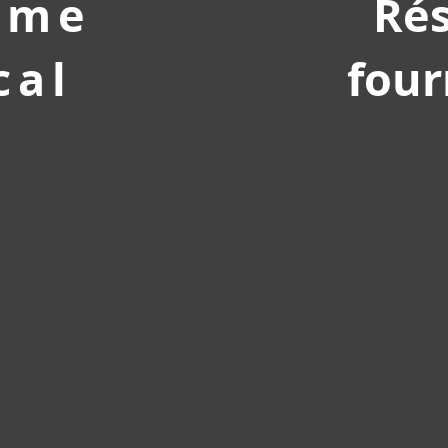
sme
Ré
cal
four