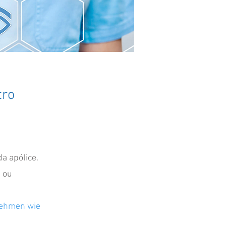
tro
a apólice.
a ou
nehmen wie