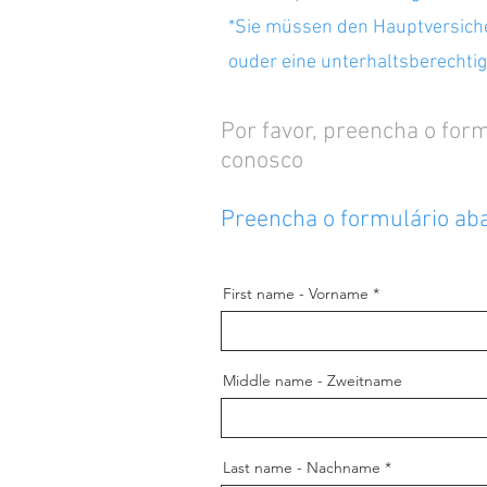
*Sie müssen den Hauptversiche
ouder eine unterhaltsberechti
Por favor, preencha o for
conosco
Preencha o formulário abai
First name - Vorname
Middle name - Zweitname
Last name - Nachname