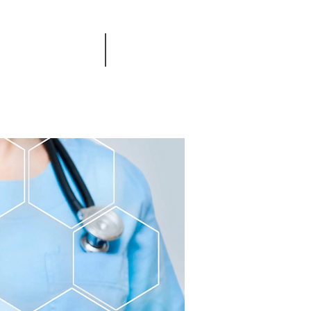
Caixa Postal 3745
com
Knowlton BDP
Knowlton (Quebec) Canadá