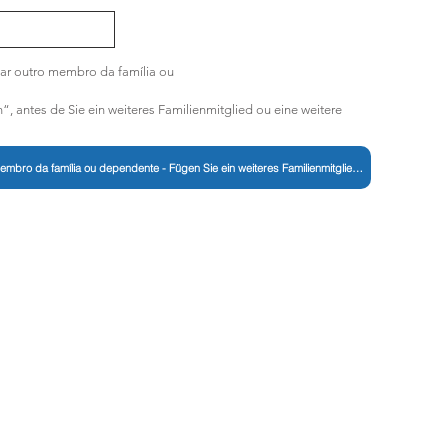
ar
outro membro da família ou
“, antes de Sie ein weiteres Familienmitglied ou eine weitere
Adicionar outro membro da família ou dependente - Fügen Sie ein weiteres Familienmitglied hinzu