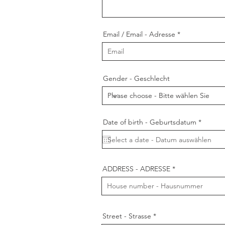
Email / Email - Adresse
Gender - Geschlecht
r
Date of birth - Geburtsdatum
*
e
q
u
i
r
e
ADDRESS - ADRESSE
d
Street - Strasse