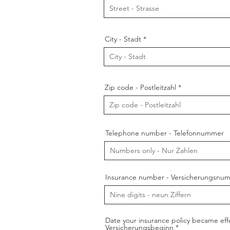
City - Stadt
Zip code - Postleitzahl
Telephone number - Telefonnummer
Insurance number - Versicherungsn
Date your insurance policy became effe
r
Versicherungsbeginn
*