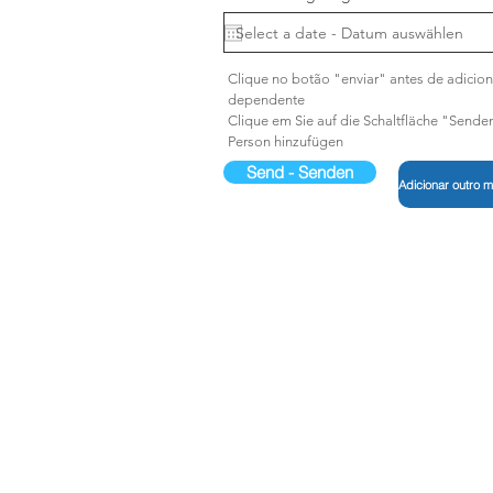
e
q
u
i
r
Clique no botão "enviar" antes de adicion
e
dependente
d
Clique em Sie auf die Schaltfläche "Senden
Person hinzufügen
Send - Senden