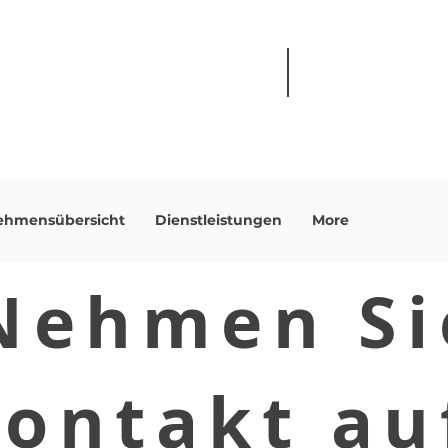
+1(819) 317-0300
medbrick@medbrick.
ehmensübersicht
Dienstleistungen
More
Nehmen Si
ontakt au