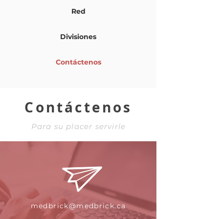
Red
Divisiones
Contáctenos
Contáctenos
Para su placer servirle
medbrick@medbrick.ca