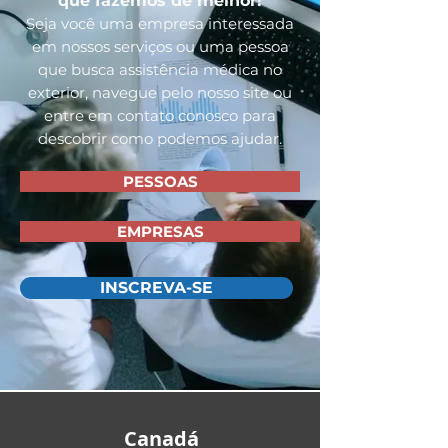
que fazemos de melhor!
Seja você uma empresa interessada
em nossos serviços ou uma pessoa
que busca assistência médica no
exterior, navegue pelo nosso site ou
entre em contato conosco para
descobrir como podemos ajudar.
PESSOAS
EMPRESAS
INSCREVA-SE
Canadá