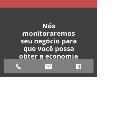
Nós
monitoraremos
seu negócio para
que você possa
obter a economia
que merece!
Com acesso a taxas preferenciais e
costumeiras em vários países da
América Latina, Caribe, Canadá, EUA,
etc., a MedBrick está comprometida
em lhe dar economias reais em suas
reivindicações médicas. Além disso, a
MedBrick negociará suas
reivindicações com quaisquer
provedores que possam não fazer
parte de nossa rede.