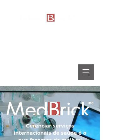
+1(819) 317-0300
medbrick@medbrick.com
Caixa Postal 3745
Knowlton BDP
Knowlton (Quebec) Canadá
MENU
Gerenciar serviços
internacionais de saúde é o