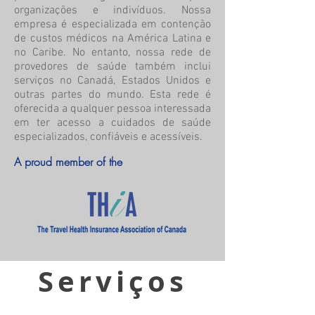
organizações e indivíduos. Nossa
empresa é especializada em contenção
de custos médicos na América Latina e
no Caribe. No entanto, nossa rede de
provedores de saúde também inclui
serviços no Canadá, Estados Unidos e
outras partes do mundo. Esta rede é
oferecida a qualquer pessoa interessada
em ter acesso a cuidados de saúde
especializados, confiáveis e acessíveis.
A proud member of the
Serviços